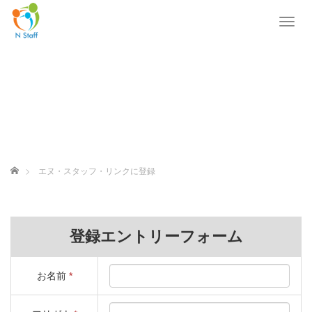
T
o
g
g
l
e
n
a
v
i
g
ホーム
エヌ・スタッフ・リンクに登録
a
t
i
o
n
登録エントリーフォーム
お名前
*